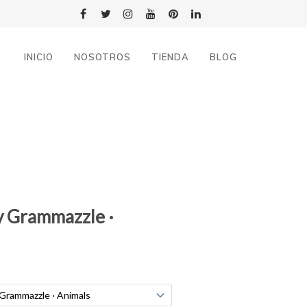
INICIO
NOSOTROS
TIENDA
BLOG