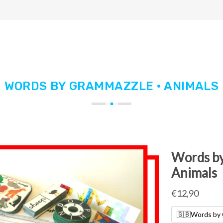
WORDS BY GRAMMAZZLE · ANIMALS