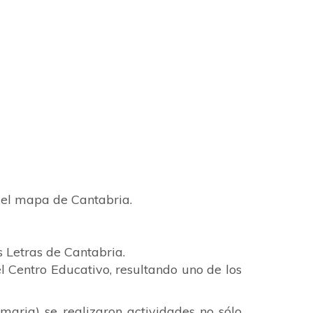
 del mapa de Cantabria.
s Letras de Cantabria
.
l Centro Educativo
, resultando
uno de los
imaria) se realizaron actividades no sólo