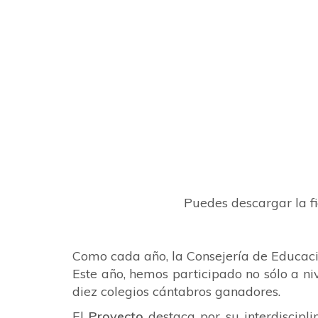
Puedes descargar la fi
Como cada año, la
Consejería de Educac
Este año, hemos participado no sólo a niv
diez colegios cántabros ganadores
.
El
Proyecto
destaca por su interdiscipl