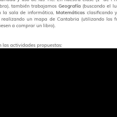
abra), también trabajamos
Geografía
(buscando
el l
n la sala de informática,
Matemáticas
clasificando
realizando un mapa de Cantabria (utilizando los f
uesen a comprar un libro).
n las actividades propuestas: