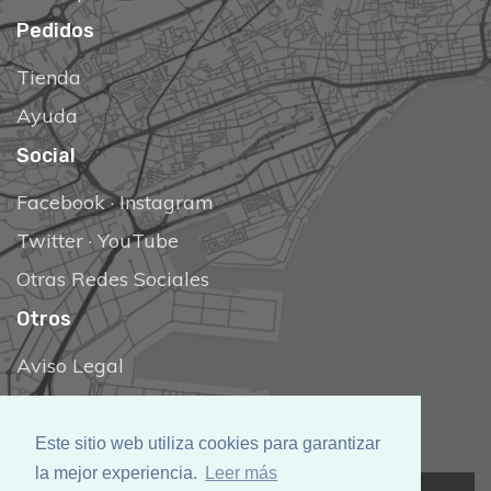
Pedidos
Tienda
Ayuda
Social
Facebook
·
Instagram
Twitter
·
YouTube
Otras Redes Sociales
Otros
Aviso Legal
Términos & Condiciones
Política de Cookies
Este sitio web utiliza cookies para garantizar
la mejor experiencia.
Leer más