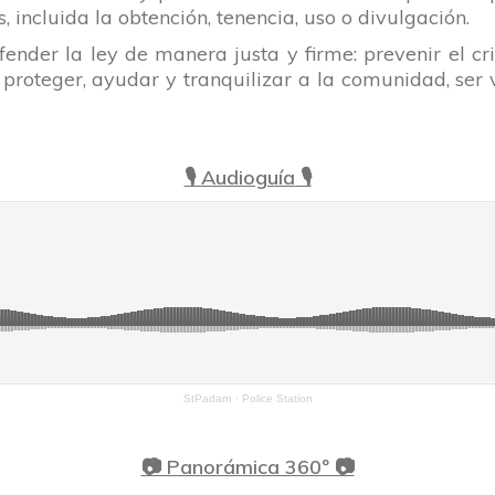
s, incluida la obtención, tenencia, uso o divulgación.
efender la ley de manera justa y firme: prevenir el cri
, proteger, ayudar y tranquilizar a la comunidad, ser 
·
🎙 Audioguía
🎙
StPadarn
·
Police Station
·
📷 Panorámica 360º 📷