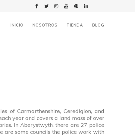
INICIO
NOSOTROS
TIENDA
BLOG
T
ries of Carmarthenshire, Ceredigion, and
s each year and covers a land mass of over
ries. In Aberystwyth, there are 27 police
se are some councils the police work with