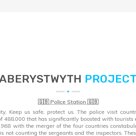
ABERYSTWYTH
PROJEC
🇬🇧 Police Station
🇬🇧
. Keep us safe, protect us. The police visit count
f 488.000 that has significantly boosted with tourist
968 with the merger of the four countries constabula
is not counting the sergeants and the inspectors. The