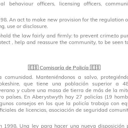
ial behaviour officers, licensing officers, communi
98. An act to make new provision for the regulation of
ng, use or disclosure.
phold the law fairly and firmly: to prevent crime,to p
otect , help and reassure the community, to be seen to
·
🇪🇸 Comisaría de Policía
🇪🇸
 comunidad. Manteniéndonos a salvo, protegiéndo
okeshire, que tiene una población superior a 
a verano y cubre una masa de tierra de más de la mi
tro países. En Aberystwyth hay 27 policías (19 homb
lgunos consejos en los que la policía trabaja con equ
oficiales de licencias, asociación de seguridad comun
en 1998. Una ley para hacer una nueva disposición p