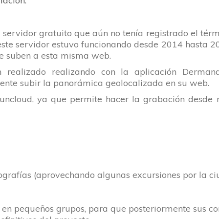
mación.
servidor gratuito que aún no tenía registrado el térm
este servidor estuvo funcionando desde 2014 hasta 2
 se suben a esta misma
web
.
n realizado realizando con la aplicación
Derman
mente subir la panorámica geolocalizada en su
web
.
uncloud
, ya que permite hacer la grabación desde m
ografías (aprovechando algunas excursiones por la ci
s en pequeños grupos, para que posteriormente sus 