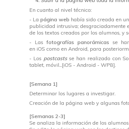
Subir a la
página web
toda la infor
En cuanto al nivel técnico:
- La
página web
había sido creada en un 
publicidad intrusiva; desgraciadamente 
de los textos creados por los alumnos, y
- Las
fotografías panorámicas
se ha
en
iOS
como en
Android
, para posterior
- Los
postcasts
se han realizado con
So
tablet, móvil...
[
iOS
-
Android
-
WP8
].
[Semana 1]
Determinar los lugares a investigar.
Creación de la página web y algunas fot
[Semanas 2-3]
Se analiza la información de los alumno