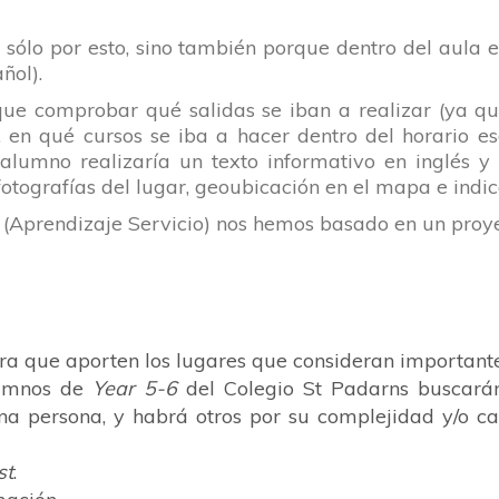
sólo por esto, sino también porque dentro del aula 
ñol).
 que comprobar qué salidas se iban a realizar (ya 
 en qué cursos se iba a hacer dentro del horario es
 alumno realizaría un texto informativo en inglés y 
tografías del lugar, geoubicación en el mapa e indica
 (Aprendizaje Servicio) nos hemos basado en un proye
ara que aporten los lugares que consideran importante
alumnos de
Year 5-6
del
Colegio St Padarns
buscarán
na persona, y habrá otros por su complejidad y/o c
st
.