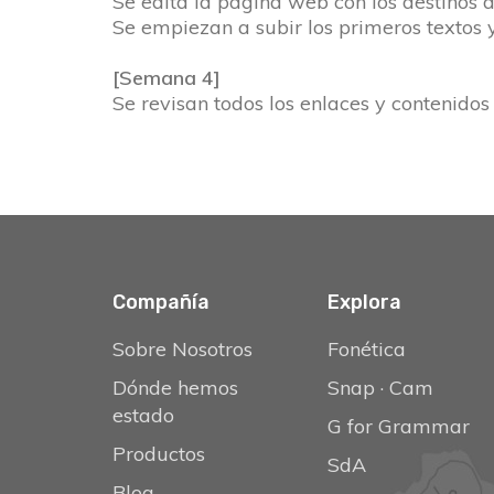
Se edita la página web con los destinos de
Se empiezan a subir los primeros textos 
[Semana 4]
Se revisan todos los enlaces y contenidos
Compañía
Explora
Sobre Nosotros
Fonética
Dónde hemos
Snap
·
Cam
estado
G for Grammar
Productos
SdA
Blog